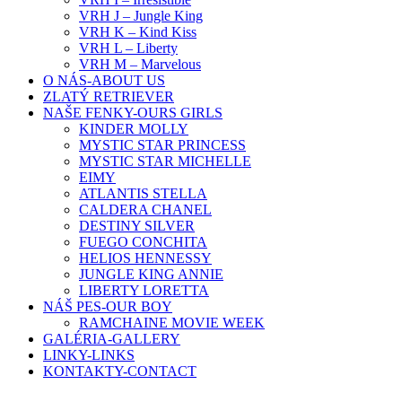
VRH J – Jungle King
VRH K – Kind Kiss
VRH L – Liberty
VRH M – Marvelous
O NÁS-ABOUT US
ZLATÝ RETRIEVER
NAŠE FENKY-OURS GIRLS
KINDER MOLLY
MYSTIC STAR PRINCESS
MYSTIC STAR MICHELLE
EIMY
ATLANTIS STELLA
CALDERA CHANEL
DESTINY SILVER
FUEGO CONCHITA
HELIOS HENNESSY
JUNGLE KING ANNIE
LIBERTY LORETTA
NÁŠ PES-OUR BOY
RAMCHAINE MOVIE WEEK
GALÉRIA-GALLERY
LINKY-LINKS
KONTAKTY-CONTACT