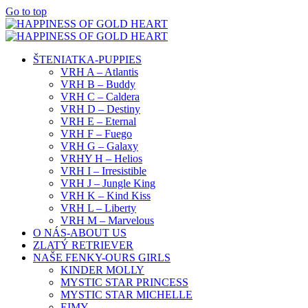
Go to top
ŠTENIATKA-PUPPIES
VRH A – Atlantis
VRH B – Buddy
VRH C – Caldera
VRH D – Destiny
VRH E – Eternal
VRH F – Fuego
VRH G – Galaxy
VRHY H – Helios
VRH I – Irresistible
VRH J – Jungle King
VRH K – Kind Kiss
VRH L – Liberty
VRH M – Marvelous
O NÁS-ABOUT US
ZLATÝ RETRIEVER
NAŠE FENKY-OURS GIRLS
KINDER MOLLY
MYSTIC STAR PRINCESS
MYSTIC STAR MICHELLE
EIMY