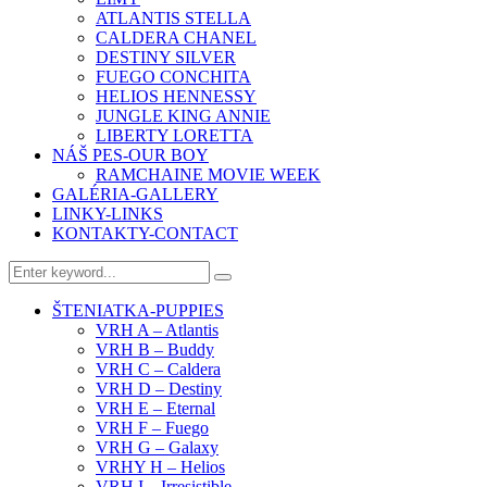
ATLANTIS STELLA
CALDERA CHANEL
DESTINY SILVER
FUEGO CONCHITA
HELIOS HENNESSY
JUNGLE KING ANNIE
LIBERTY LORETTA
NÁŠ PES-OUR BOY
RAMCHAINE MOVIE WEEK
GALÉRIA-GALLERY
LINKY-LINKS
KONTAKTY-CONTACT
ŠTENIATKA-PUPPIES
VRH A – Atlantis
VRH B – Buddy
VRH C – Caldera
VRH D – Destiny
VRH E – Eternal
VRH F – Fuego
VRH G – Galaxy
VRHY H – Helios
VRH I – Irresistible