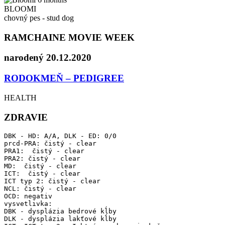
BLOOMI
chovný pes - stud dog
RAMCHAINE MOVIE WEEK
narodený 20.12.2020
RODOKMEŇ – PEDIGREE
HEALTH
ZDRAVIE
DBK - HD: A/A, DLK - ED: 0/0

prcd-PRA: čistý - clear

PRA1:  čistý - clear

PRA2: čistý - clear

MD:  čistý - clear

ICT:  čistý - clear

ICT typ 2: čistý - clear

NCL: čistý - clear

OCD: negativ

vysvetlivka:

DBK - dysplázia bedrové kĺby

DLK - dysplázia lakťové kĺby
