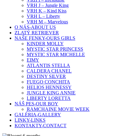
VRH J – Jungle King
VRH K – Kind Kiss
VRH L – Liberty
VRH M – Marvelous
O NÁS-ABOUT US
ZLATÝ RETRIEVER
NAŠE FENKY-OURS GIRLS
KINDER MOLLY
MYSTIC STAR PRINCESS
MYSTIC STAR MICHELLE
EIMY
ATLANTIS STELLA
CALDERA CHANEL
DESTINY SILVER
FUEGO CONCHITA
HELIOS HENNESSY
JUNGLE KING ANNIE
LIBERTY LORETTA
NÁŠ PES-OUR BOY
RAMCHAINE MOVIE WEEK
GALÉRIA-GALLERY
LINKY-LINKS
KONTAKTY-CONTACT