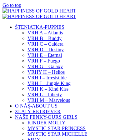
Go to top
ŠTENIATKA-PUPPIES
VRH A – Atlantis
VRH B – Buddy
VRH C – Caldera
VRH D – Destiny
VRH E – Eternal
VRH F – Fuego
VRH G – Galaxy
VRHY H – Helios
VRH I – Irresistible
VRH J – Jungle King
VRH K – Kind Kiss
VRH L – Liberty
VRH M – Marvelous
O NÁS-ABOUT US
ZLATÝ RETRIEVER
NAŠE FENKY-OURS GIRLS
KINDER MOLLY
MYSTIC STAR PRINCESS
MYSTIC STAR MICHELLE
EIMY