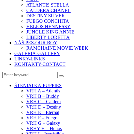
ATLANTIS STELLA
CALDERA CHANEL
DESTINY SILVER
FUEGO CONCHITA
HELIOS HENNESSY
JUNGLE KING ANNIE
LIBERTY LORETTA
NÁŠ PES-OUR BOY
RAMCHAINE MOVIE WEEK
GALÉRIA-GALLERY
LINKY-LINKS
KONTAKTY-CONTACT
ŠTENIATKA-PUPPIES
VRH A – Atlantis
VRH B – Buddy
VRH C – Caldera
VRH D – Destiny
VRH E – Eternal
VRH F – Fuego
VRH G – Galaxy
VRHY H – Helios
VRH I – Irresistible