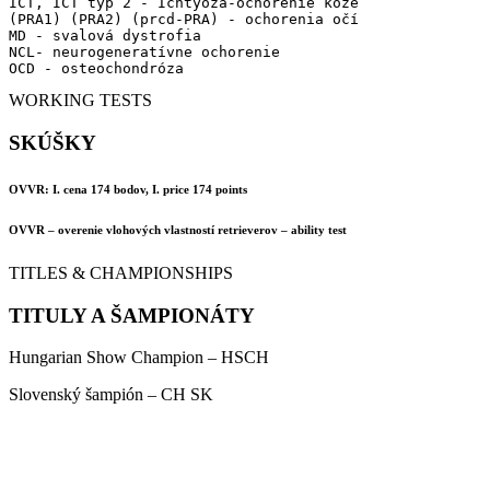
ICT, ICT typ 2 - Ichtyóza-ochorenie kože

(PRA1) (PRA2) (prcd-PRA) - ochorenia očí

MD - svalová dystrofia

NCL- neurogeneratívne ochorenie

OCD - osteochondróza
WORKING TESTS
SKÚŠKY
OVVR: I. cena 174 bodov, I. price 174 points
OVVR – overenie vlohových vlastností retrieverov – ability test
TITLES & CHAMPIONSHIPS
TITULY A ŠAMPIONÁTY
Hungarian Show Champion – HSCH
Slovenský šampión – CH SK